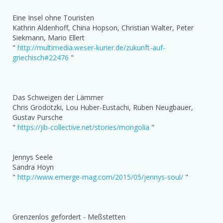
Eine Insel ohne Touristen
Kathrin Aldenhoff, China Hopson, Christian Walter, Peter
Siekmann, Mario Ellert
"
http://multimedia.weser-kurier.de/zukunft-auf-
griechisch#22476
"
Das Schweigen der Lämmer
Chris Grodotzki, Lou Huber-Eustachi, Ruben Neugbauer,
Gustav Pursche
"
https://jib-collective.net/stories/mongolia
"
Jennys Seele
Sandra Hoyn
"
http://www.emerge-mag.com/2015/05/jennys-soul/
"
Grenzenlos gefordert - Meßstetten