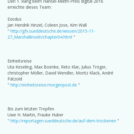
Den 1. Rang beim Hansel-Mieth-Preis digital 2016
erreichte dieses Team:
Exodus
Jan Hendrik Hinzel, Coleen Jose, Kim Wall
"
http://gfx.sueddeutsche.de/wissen/2015-11-
27_Marshallinseln/chapter04.html
"
Einheitsreise
Uta Keseling, Max Boenke, Reto Klar, Julius Tröger,
christopher Möller, David Wendler, Moritz Klack, André
Pätzold
"
http://
einheitsreise.morgenpost.de
"
Bis zum letzten Tropfen
Uwe H. Martin, Frauke Huber
"
http://reportagen.sueddeutsche.de/auf-dem-trockenen
"